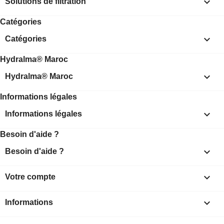

Solutions de filtration
Catégories

Catégories
Hydralma® Maroc

Hydralma® Maroc
Informations légales

Informations légales
Besoin d'aide ?

Besoin d'aide ?

Votre compte
keyboard_arrow_down
Informations