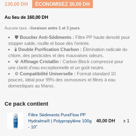
130,00 DH
ÉCONOMISEZ 30,00 DH
Au lieu de 160,00 DH
Aucune taxe
livraison entre 1 et 3 jours
🛡️
Bouclier Anti-Sédiments :
Filtre PP haute densité pour
stopper sable, rouille et boue dès l'entrée.
🧪
Double Purification Charbon :
Élimination radicale du
chlore, des pesticides et des mauvaises odeurs.
💎
Affinage Cristallin :
Carbon Block compressé pour
une clarté d'eau exceptionnelle et un goût neutre.
⚙️
Compatibilité Universelle :
Format standard 10
pouces, idéal pour 99% des osmoseurs et filtres à eau
domestiques au Maroc.
Ce pack contient
Filtre Sédiments PureFlow PP
40,00 DH
x 1
Hydralma® | Polypropylène 100g
- 10"