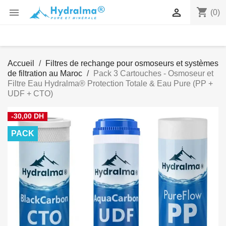
shopping_cart


(0)
Accueil
Filtres de rechange pour osmoseurs et systèmes
de filtration au Maroc
Pack 3 Cartouches - Osmoseur et
Filtre Eau Hydralma® Protection Totale & Eau Pure (PP +
UDF + CTO)
-30,00 DH
PACK