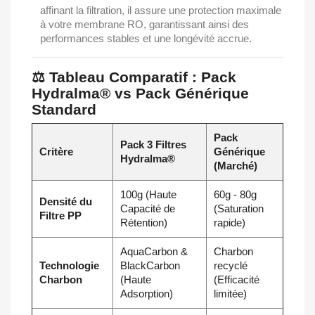
affinant la filtration, il assure une protection maximale
à votre membrane RO, garantissant ainsi des
performances stables et une longévité accrue.
⚖️ Tableau Comparatif : Pack
Hydralma® vs Pack Générique
Standard
Pack
Pack 3 Filtres
Critère
Générique
Hydralma®
(Marché)
100g (Haute
60g - 80g
Densité du
Capacité de
(Saturation
Filtre PP
Rétention)
rapide)
AquaCarbon &
Charbon
Technologie
BlackCarbon
recyclé
Charbon
(Haute
(Efficacité
Adsorption)
limitée)