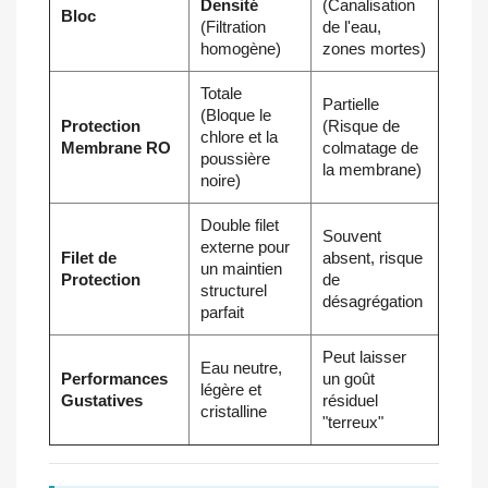
Densité
(Canalisation
Bloc
(Filtration
de l'eau,
homogène)
zones mortes)
Totale
Partielle
(Bloque le
Protection
(Risque de
chlore et la
Membrane RO
colmatage de
poussière
la membrane)
noire)
Double filet
Souvent
externe pour
Filet de
absent, risque
un maintien
Protection
de
structurel
désagrégation
parfait
Peut laisser
Eau neutre,
Performances
un goût
légère et
Gustatives
résiduel
cristalline
"terreux"