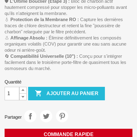
🛡️
L'Ultime Bouclier (Étape 3) :
Bloc de charbon actif
hautement compressé pour stopper les micro-polluants avant
qu'ils n'atteignent la membrane.
💧
Protection de la Membrane RO :
Capture les dernières
traces de chlore destructeur et retient la fine "poussière de
charbon" relarguée par le filtre précédent.
👃
Affinage Absolu :
Élimine définitivement les composés
organiques volatils (COV) pour garantir une eau sans aucune
odeur ni arrière-goût.
🔄
Compatibilité Universelle (10") :
Conçu pour s'intégrer
facilement dans le troisième porte-filtre de quasiment tous les
osmoseurs du marché.
Quantité

AJOUTER AU PANIER
Partager
COMMANDE RAPIDE