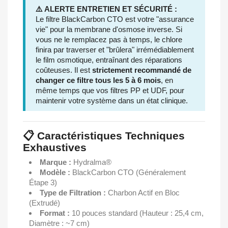
⚠️ ALERTE ENTRETIEN ET SÉCURITÉ :
Le filtre BlackCarbon CTO est votre "assurance
vie" pour la membrane d'osmose inverse. Si
vous ne le remplacez pas à temps, le chlore
finira par traverser et "brûlera" irrémédiablement
le film osmotique, entraînant des réparations
coûteuses. Il est
strictement recommandé de
changer ce filtre tous les 5 à 6 mois
, en
même temps que vos filtres PP et UDF, pour
maintenir votre système dans un état clinique.
📋 Caractéristiques Techniques
Exhaustives
Marque :
Hydralma®
Modèle :
BlackCarbon CTO (Généralement
Étape 3)
Type de Filtration :
Charbon Actif en Bloc
(Extrudé)
Format :
10 pouces standard (Hauteur : 25,4 cm,
Diamètre : ~7 cm)