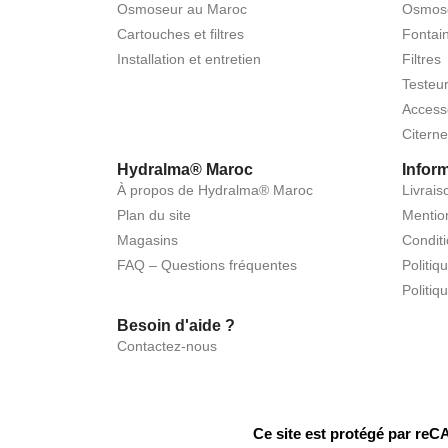
Osmoseur au Maroc
Osmos
Cartouches et filtres
Fontai
Installation et entretien
Filtres
Testeu
Access
Citerne
Hydralma® Maroc
Infor
À propos de Hydralma® Maroc
Livrai
Plan du site
Mentio
Magasins
Conditi
FAQ – Questions fréquentes
Politiq
Politiq
Besoin d'aide ?
Contactez-nous
Ce site est protégé par r