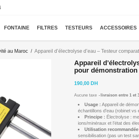
4
FONTAINE
FILTRES
TESTEURS
ACCESSOIRES
vité au Maroc
Appareil d’électrolyse d’eau – Testeur comparat
Appareil d’électroly
pour démonstration 
190,00 DH
Aucune taxe
livraison entre 1 et 
Usage :
Appareil de démon
échantillons d’eau (robinet vs e
Principe :
Électrolyse : me
ions/minéraux et l’état des él
Utilisation recommandée 
sensibilisation (pas un test sani