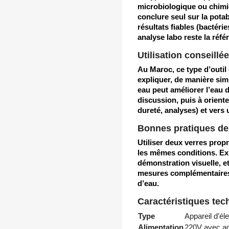
microbiologique ou chimiq
conclure seul sur la potab
résultats fiables (bactérie
analyse labo reste la réfé
Utilisation conseill
Au Maroc, ce type d’outil 
expliquer, de manière si
eau
peut améliorer l’eau d
discussion, puis à orient
dureté, analyses) et ver
Bonnes pratiques de
Utiliser deux verres pro
les mêmes conditions. Exp
démonstration visuelle, 
mesures complémentaires s
d’eau.
Caractéristiques tec
Type
Appareil d’él
Alimentation
220V avec ad