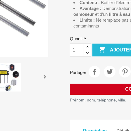
Contenu :
Boîtier d’électr
Avantage :
Démonstration ra
osmoseur
et d’un
filtre à eau
Limite :
Ne remplace pas un
contaminants
Quantité

AJOUTER
Partager

C
Prénom, nom, téléphone, ville.
Description
Détails