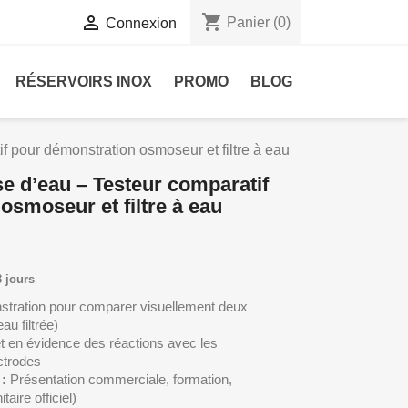
shopping_cart

Panier
(0)
Connexion
RÉSERVOIRS INOX
PROMO
BLOG
if pour démonstration osmoseur et filtre à eau
se d’eau – Testeur comparatif
osmoseur et filtre à eau
3 jours
stration pour comparer visuellement deux
au filtrée)
t en évidence des réactions avec les
ectrodes
:
Présentation commerciale, formation,
taire officiel)