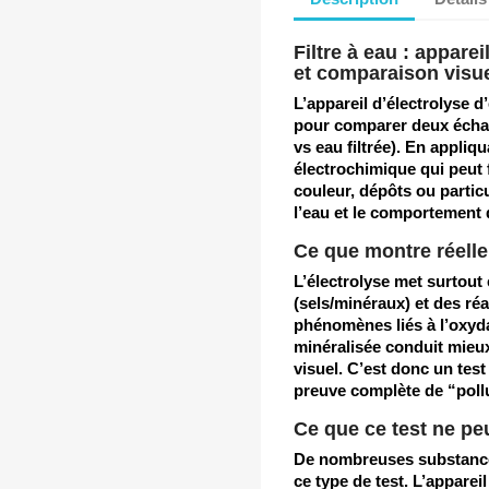
Filtre à eau : appare
et comparaison visue
L’appareil d’électrolyse d
pour comparer deux échan
vs eau filtrée). En appliq
électrochimique qui peut
couleur, dépôts ou partic
l’eau et le comportement 
Ce que montre réelle
L’électrolyse met surtout
(sels/minéraux) et des ré
phénomènes liés à l’oxyd
minéralisée conduit mieux l
visuel. C’est donc un tes
preuve complète de “poll
Ce que ce test ne pe
De nombreuses substance
ce type de test. L’appare