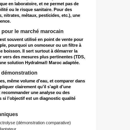
ue en laboratoire, et ne permet pas de
ilité ou le risque sanitaire. Pour des
s, nitrates, métaux, pesticides, etc.), une
rence.
ée pour le marché marocain
est souvent utilisé en point de vente pour
mple, pourquoi un
osmoseur
ou un
filtre à
e boisson. Il sert surtout à démarrer la
er vers des mesures plus pertinentes (TDS,
s une solution Hydralma® Maroc adaptée.
 démonstration
pres, même volume d’eau, et comparer dans
liquer clairement qu’il s’agit d’une
et recommander une analyse ou des
i l’objectif est un diagnostic qualité
hniques
ectrolyse (démonstration comparative)
aptateur