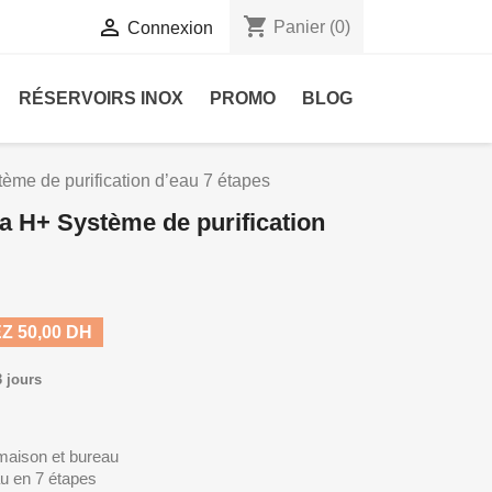
shopping_cart

Panier
(0)
Connexion
RÉSERVOIRS INOX
PROMO
BLOG
ème de purification d’eau 7 étapes
ma H+ Système de purification
 50,00 DH
3 jours
maison et bureau
au en 7 étapes