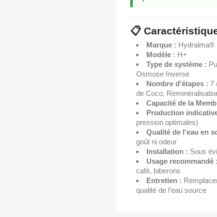
📋 Caractéristiq
Marque :
Hydralma®
Modèle :
H+
Type de système :
Pur
Osmose Inverse
Nombre d'étapes :
7 
de Coco, Reminéralisatio
Capacité de la Memb
Production indicative
pression optimales)
Qualité de l'eau en so
goût ni odeur
Installation :
Sous évie
Usage recommandé 
café, biberons
Entretien :
Remplaceme
qualité de l'eau source