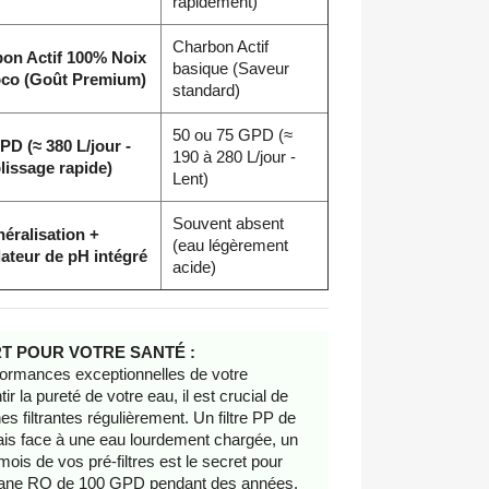
rapidement)
Charbon Actif
on Actif 100% Noix
basique (Saveur
co (Goût Premium)
standard)
50 ou 75 GPD (≈
PD (≈ 380 L/jour -
190 à 280 L/jour -
issage rapide)
Lent)
Souvent absent
éralisation +
(eau légèrement
ateur de pH intégré
acide)
RT POUR VOTRE SANTÉ :
formances exceptionnelles de votre
 la pureté de votre eau, il est crucial de
s filtrantes régulièrement. Un filtre PP de
is face à une eau lourdement chargée, un
 mois de vos pré-filtres est le secret pour
rane RO de 100 GPD pendant des années.