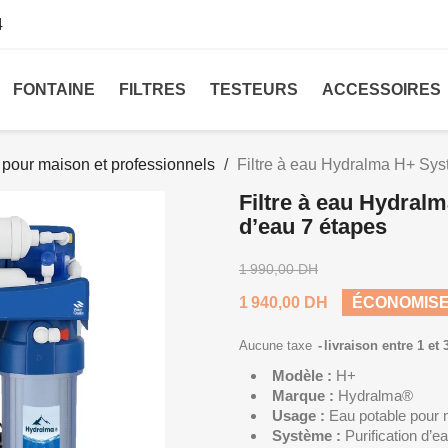
4
FONTAINE
FILTRES
TESTEURS
ACCESSOIRES
 pour maison et professionnels
Filtre à eau Hydralma H+ Syst
Filtre à eau Hydral
d’eau 7 étapes
1 990,00 DH
1 940,00 DH
ÉCONOMISEZ
Aucune taxe
livraison entre 1 et 
Modèle :
H+
Marque :
Hydralma®
Usage :
Eau potable pour 
Système :
Purification d’e