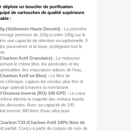
déploie un bouclier de purification
quipé de cartouches de qualité supérieure
able :
20g (Sédiments Haute Densité) :
La première
ammage premium de 120g (contre 100g sur le
re une capacité de rétention exceptionnelle. Il
, les poussières et la boue, protégeant tout le
nt.
(Charbon Actif Granulaire) :
Le nettoyeur
uement le chlore libre, les pesticides et les
ponsables des mauvaises odeurs de l'eau.
(Charbon Actif en Bloc) :
Le filtre de
ration chimique, capture les résidus plus fins et
ssage optimal à travers la membrane.
d'Osmose Inverse (RO) 100 GPD :
Le cœur
xtrême élimine la majorité des métaux lourds,
etés dissoutes. Avec sa capacité de 100
uit environ 380 litres d'eau ultra-pure
t-Charbon T33 (Charbon Actif 100% Noix de
ût parfait. Conçu à partir de coques de noix de