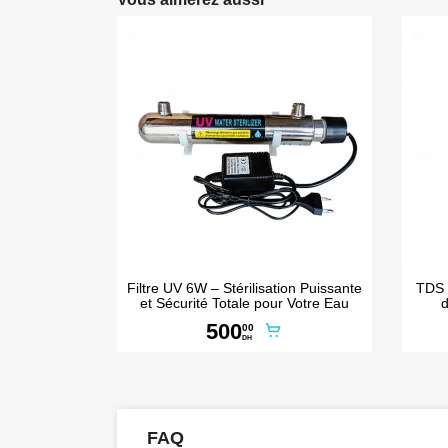

Aperçu rapide
Filtre UV 6W – Stérilisation Puissante
TDS 
et Sécurité Totale pour Votre Eau
d
500
00
DH
FAQ