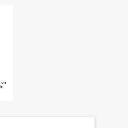
ion
le