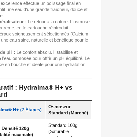
d'excellence effectue un polissage final en
rantit une eau d'une grande fraîcheur, douce et
e.
néralisateur :
Le retour à la nature. L'osmose
'extrême, cette cartouche réintroduit
éraux soigneusement sélectionnés (Calcium,
ne eau saine, naturelle et bénéfique pour le
 de pH :
Le confort absolu. Il stabilise et
de l'eau osmosée pour offrir un pH équilibré. Le
e en bouche et idéale pour une hydratation
ratif : Hydralma® H+ vs
ard
Osmoseur
lma® H+ (7 Étapes)
Standard (Marché)
Standard 100g
 Densité 120g
(Saturable
bilité maximale)