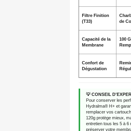
Filtre Finition
Charb
(T33)
de Co
Capacité de la
100 G
Membrane
Rempl
Confort de
Remin
Dégustation
Régul
💡 CONSEIL D'EXPE
Pour conserver les per
Hydralma® H+ et garantir
remplacer vos cartouche
120g protège mieux, ma
entretien tous les 5 à 6
préserver votre memb