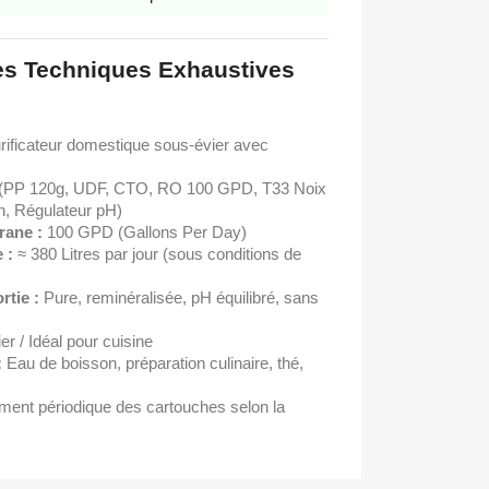
ues Techniques Exhaustives
ificateur domestique sous-évier avec
(PP 120g, UDF, CTO, RO 100 GPD, T33 Noix
n, Régulateur pH)
rane :
100 GPD (Gallons Per Day)
 :
≈ 380 Litres par jour (sous conditions de
rtie :
Pure, reminéralisée, pH équilibré, sans
r / Idéal pour cuisine
:
Eau de boisson, préparation culinaire, thé,
nt périodique des cartouches selon la