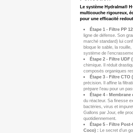
Le système Hydralma® H+ 
multicouche rigoureux, é
pour une efficacité redout
Étape 1 - Filtre PP 1
ligne de défense. Son gr
marché standard) lui confè
bloque le sable, la rouille
système de l'encrasseme
Étape 2 - Filtre UDF 
chimique. Il réduit drastiq
composés organiques res
Étape 3 - Filtre CTO 
précision. Il affine la filt
prépare l'eau pour un pa
Étape 4 - Membrane 
du réacteur. Sa finesse e
bactéries, virus et impur
Gallons par Jour, elle prod
quotidiennement.
Étape 5 - Filtre Pos
Coco) :
Le secret d'un go