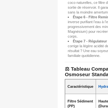
coco naturelles, ce filtre 
sortie de réservoir. Il ga
sans la moindre amertum
Étape 6 - Filtre Remi
inverse purifiant l'eau à l
progressivement des min
Magnésium) pour recréer u
corps.
Étape 7 - Régulateur
corrige la légère acidité 
résultat ? Une eau soyeus
familiale quotidienne.
⚖️ Tableau Compa
Osmoseur Stand
Caractéristique
Hydra
Filtre Sédiment
Haute
(PP)
(Dura