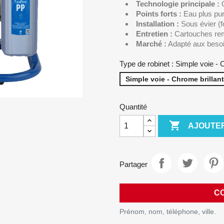
Technologie principale :
O
Points forts :
Eau plus pure
Installation :
Sous évier (
Entretien :
Cartouches rem
Marché :
Adapté aux besoi
Type de robinet : Simple voie - 
Simple voie - Chrome brillant
Quantité

AJOUTER
Partager
C
Prénom, nom, téléphone, ville.