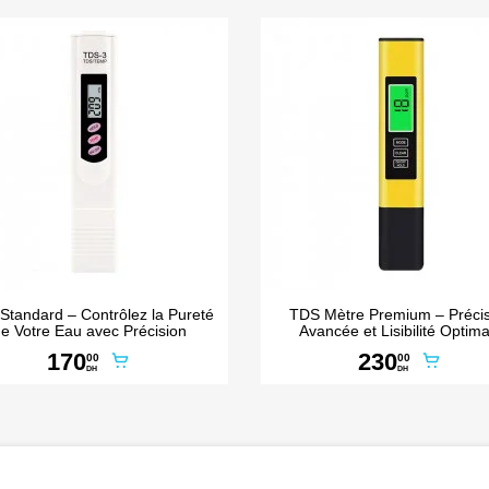


Aperçu rapide
Aperçu rapide
Standard – Contrôlez la Pureté
TDS Mètre Premium – Précis
e Votre Eau avec Précision
Avancée et Lisibilité Optima
170
230
00
00
DH
DH