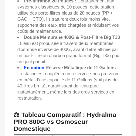
Pré-filtration 20 Pouces :
Contrairement aux
systèmes classiques de 10 pouces, cette station
utilise des porte-filtres bleus de 20 pouces (PP +
GAC + CTO). Ils saturent deux fois moins vite,
supportent des eaux très chargées et réduisent vos
coûts de maintenance.
Double Membrane 400G & Post-Filtre Big T33
:
L'eau est propulsée à travers deux membranes
d'osmose inverse de 400G, avant d'être affinée par
un post-filtre au charbon grand format (Big T33) pour
un goût parfait.
En option
Réserve Métallique de 11 Gallons :
La station est couplée à un réservoir sous pression
en métal d'une capacité de 11 Gallons (soit plus de
40 litres bruts), garantissant de l'eau pure
instantanément, même lors des gros services en
restauration.
⚖️ Tableau Comparatif : Hydralma
PRO 800G vs Osmoseur
Domestique