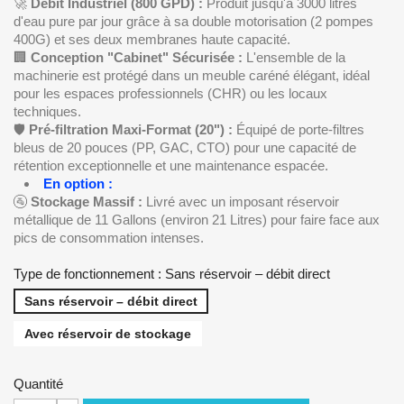
🚀
Débit Industriel (800 GPD) :
Produit jusqu'à 3000 litres
d'eau pure par jour grâce à sa double motorisation (2 pompes
400G) et ses deux membranes haute capacité.
🏢
Conception "Cabinet" Sécurisée :
L'ensemble de la
machinerie est protégé dans un meuble caréné élégant, idéal
pour les espaces professionnels (CHR) ou les locaux
techniques.
🛡️
Pré-filtration Maxi-Format (20") :
Équipé de porte-filtres
bleus de 20 pouces (PP, GAC, CTO) pour une capacité de
rétention exceptionnelle et une maintenance espacée.
En option :
🚰
Stockage Massif :
Livré avec un imposant réservoir
métallique de 11 Gallons (environ 21 Litres) pour faire face aux
pics de consommation intenses.
Type de fonctionnement : Sans réservoir – débit direct
Sans réservoir – débit direct
Avec réservoir de stockage
Quantité