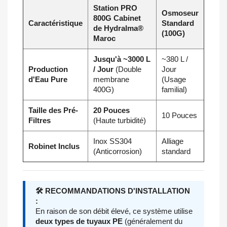
Station PRO
Osmoseur
800G Cabinet
Caractéristique
Standard
de Hydralma®
(100G)
Maroc
Jusqu'à ~3000 L
~380 L /
Production
/ Jour
(Double
Jour
d'Eau Pure
membrane
(Usage
400G)
familial)
Taille des Pré-
20 Pouces
10 Pouces
Filtres
(Haute turbidité)
Inox SS304
Alliage
Robinet Inclus
(Anticorrosion)
standard
🛠️ RECOMMANDATIONS D'INSTALLATION
:
En raison de son débit élevé, ce système utilise
deux types de tuyaux PE
(généralement du