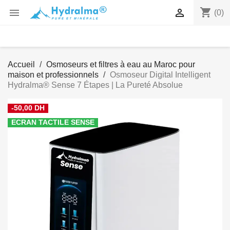
shopping_cart


(0)
Accueil
Osmoseurs et filtres à eau au Maroc pour
maison et professionnels
Osmoseur Digital Intelligent
Hydralma® Sense 7 Étapes | La Pureté Absolue
-50,00 DH
ECRAN TACTILE SENSE