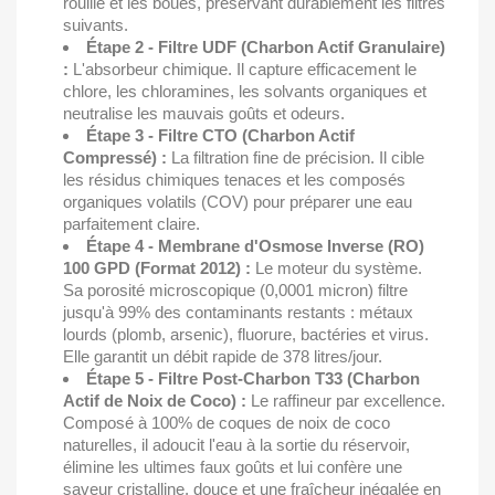
rouille et les boues, préservant durablement les filtres
suivants.
Étape 2 - Filtre UDF (Charbon Actif Granulaire)
:
L'absorbeur chimique. Il capture efficacement le
chlore, les chloramines, les solvants organiques et
neutralise les mauvais goûts et odeurs.
Étape 3 - Filtre CTO (Charbon Actif
Compressé) :
La filtration fine de précision. Il cible
les résidus chimiques tenaces et les composés
organiques volatils (COV) pour préparer une eau
parfaitement claire.
Étape 4 - Membrane d'Osmose Inverse (RO)
100 GPD (Format 2012) :
Le moteur du système.
Sa porosité microscopique (0,0001 micron) filtre
jusqu'à 99% des contaminants restants : métaux
lourds (plomb, arsenic), fluorure, bactéries et virus.
Elle garantit un débit rapide de 378 litres/jour.
Étape 5 - Filtre Post-Charbon T33 (Charbon
Actif de Noix de Coco) :
Le raffineur par excellence.
Composé à 100% de coques de noix de coco
naturelles, il adoucit l'eau à la sortie du réservoir,
élimine les ultimes faux goûts et lui confère une
saveur cristalline, douce et une fraîcheur inégalée en