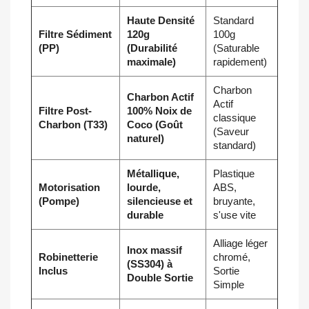
Haute Densité
Standard
Filtre Sédiment
120g
100g
(PP)
(Durabilité
(Saturable
maximale)
rapidement)
Charbon
Charbon Actif
Actif
Filtre Post-
100% Noix de
classique
Charbon (T33)
Coco (Goût
(Saveur
naturel)
standard)
Métallique,
Plastique
Motorisation
lourde,
ABS,
(Pompe)
silencieuse et
bruyante,
durable
s'use vite
Alliage léger
Inox massif
Robinetterie
chromé,
(SS304) à
Inclus
Sortie
Double Sortie
Simple