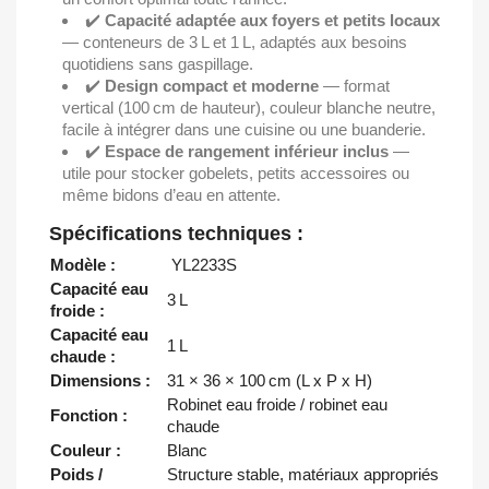
✔️
Capacité adaptée aux foyers et petits locaux
— conteneurs de 3 L et 1 L, adaptés aux besoins
quotidiens sans gaspillage.
✔️
Design compact et moderne
— format
vertical (100 cm de hauteur), couleur blanche neutre,
facile à intégrer dans une cuisine ou une buanderie.
✔️
Espace de rangement inférieur inclus
—
utile pour stocker gobelets, petits accessoires ou
même bidons d’eau en attente.
Spécifications techniques :
Modèle :
YL2233S
Capacité eau
3 L
froide :
Capacité eau
1 L
chaude :
Dimensions :
31 × 36 × 100 cm (L x P x H)
Robinet eau froide / robinet eau
Fonction :
chaude
Couleur :
Blanc
Poids /
Structure stable, matériaux appropriés