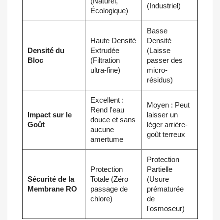
(Naturel,
(Industriel)
Écologique)
Basse
Haute Densité
Densité
Densité du
Extrudée
(Laisse
Bloc
(Filtration
passer des
ultra-fine)
micro-
résidus)
Excellent :
Moyen : Peut
Rend l'eau
Impact sur le
laisser un
douce et sans
Goût
léger arrière-
aucune
goût terreux
amertume
Protection
Protection
Partielle
Sécurité de la
Totale (Zéro
(Usure
Membrane RO
passage de
prématurée
chlore)
de
l'osmoseur)