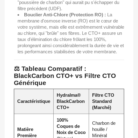
"poussière de charbon" qui aurait pu s'échapper du
filtre précédent (UDF).
Bouclier Anti-Chlore (Protection RO) :
La
membrane d'osmose inverse (RO) est le cœur de
votre système, mais elle est extrêmement vulnérable
au chlore, qui "brûle" ses fibres. Le CTO+ assure un
taux d'élimination du chlore frôlant les 100%,
prolongeant ainsi considérablement la durée de vie et
les performances stabilisées de votre membrane.
⚖️ Tableau Comparatif :
BlackCarbon CTO+ vs Filtre CTO
Générique
Hydralma®
Filtre CTO
Caractéristique
BlackCarbon
Standard
CTO+
(Marché)
100%
Charbon de
Coques de
Matière
houille /
Noix de Coco
Première
Minéral