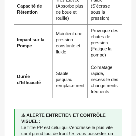
Capacité de
(Absorbe plus
(S'écrase
Rétention
de boue et
sous la
rouille)
pression)
Provoque des
Maintient une
chutes de
Impact sur la
pression
pression
Pompe
constante et
(Fatigue la
fluide
pompe)
Colmatage
Stable
rapide,
Durée
jusqu'au
nécessite des
d'Efficacité
remplacement
changements
fréquents
⚠️ ALERTE ENTRETIEN ET CONTRÔLE
VISUEL :
Le filtre PP est celui qui s'encrasse le plus vite
car il prend tout de front ! Si vous possédez un