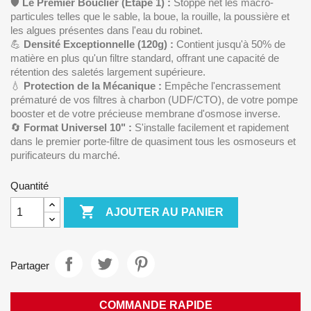
🛡️
Le Premier Bouclier (Étape 1) :
Stoppe net les macro-
particules telles que le sable, la boue, la rouille, la poussière et
les algues présentes dans l'eau du robinet.
💪
Densité Exceptionnelle (120g) :
Contient jusqu'à 50% de
matière en plus qu'un filtre standard, offrant une capacité de
rétention des saletés largement supérieure.
💧
Protection de la Mécanique :
Empêche l'encrassement
prématuré de vos filtres à charbon (UDF/CTO), de votre pompe
booster et de votre précieuse membrane d'osmose inverse.
🔄
Format Universel 10" :
S'installe facilement et rapidement
dans le premier porte-filtre de quasiment tous les osmoseurs et
purificateurs du marché.
Quantité

AJOUTER AU PANIER
Partager
COMMANDE RAPIDE