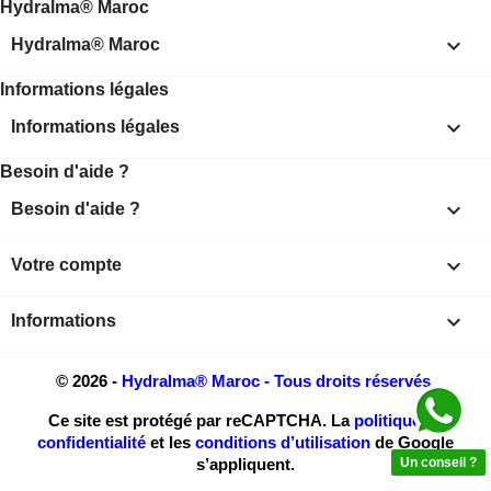
Hydralma® Maroc

Hydralma® Maroc
Informations légales

Informations légales
Besoin d'aide ?

Besoin d'aide ?

Votre compte
keyboard_arrow_down
Informations
© 2026 -
Hydralma® Maroc - Tous droits réservés.
Ce site est protégé par reCAPTCHA. La
politique de
confidentialité
et les
conditions d’utilisation
de Google
s’appliquent.
Un conseil ?